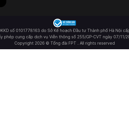
ĐKKD số 0101778163 do Sở Kế hoạch Đầu tư Thành phố Hà Nội cấ
ấy phép cung cấp dịch vụ Viễn thông số 255/GP-CVT ngày 07/11/2
Copyright 2026 © Tổng đài FPT . All rights reserved