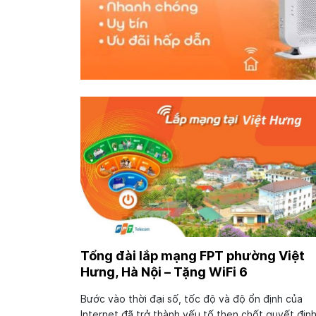
Tổng đài lắp mạng FPT phường Việt
Hưng, Hà Nội – Tặng WiFi 6
Bước vào thời đại số, tốc độ và độ ổn định của
Internet đã trở thành yếu tố then chốt quyết địn