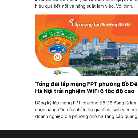
hiệu quả kết nối và năng suất làm việc. Với định
hướng tiên phong về công nghệ, FPT Telecom tri
khai hạ tầng cáp quang hiện đại cùng các gói cư
lắp mạng...
Tổng đài lắp mạng FPT phường Bồ Đề
Hà Nội trải nghiệm WiFi 6 tốc độ cao
Đăng ký lắp mạng FPT phường Bồ Đề đang là lựa
chọn hàng đầu của nhiều hộ gia đình, sinh viên và
doanh nghiệp địa phương nhờ hạ tầng cáp quang
FTTH phủ sóng rộng khắp, modem WiFi 6 hiện đại
dịch vụ lắp đặt tận nơi chuyên nghiệp. FPT không
mang đến...