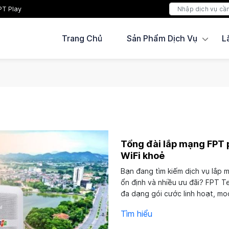
PT Play
Trang Chủ
Sản Phẩm Dịch Vụ
L
Tổng đài lắp mạng FPT 
WiFi khoẻ
Bạn đang tìm kiếm dịch vụ lắp
ổn định và nhiều ưu đãi? FPT 
đa dạng gói cước linh hoạt, mo
nhanh – hỗ trợ tận...
Tìm hiểu