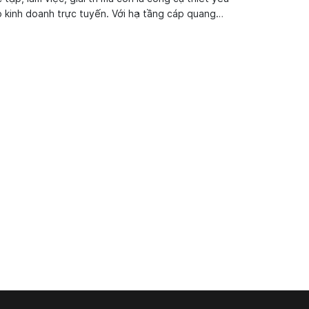
 kinh doanh trực tuyến. Với hạ tầng cáp quang
n đại phủ khắp Long Biên, FPT cam kết mang đến
 độ truy cập ổn định, dịch vụ chăm sóc tận...