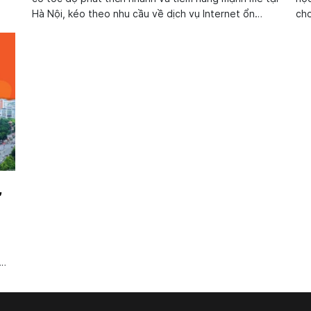
Hà Nội, kéo theo nhu cầu về dịch vụ Internet ổn
cho
ển
định, tốc độ cao ngày càng tăng. Nắm bắt xu hướng
hiệ
ớc
đó, FPT Telecom đã triển khai hạ tầng cáp quang
tốc
hiện đại...
,
 và
 chỉ