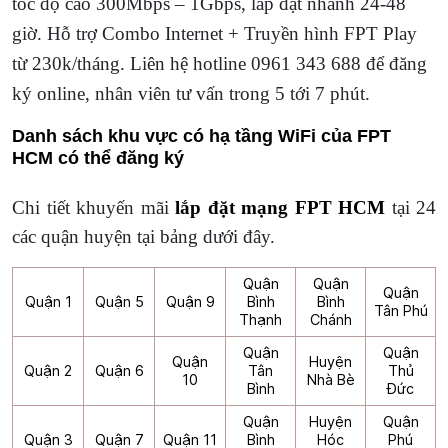
tốc độ cao 300Mbps – 1Gbps, lắp đặt nhanh 24-48
giờ. Hỗ trợ Combo Internet + Truyền hình FPT Play
từ 230k/tháng. Liên hệ hotline 0961 343 688 để đăng
ký online, nhân viên tư vấn trong 5 tới 7 phút.
Danh sách khu vực có hạ tầng WiFi của FPT
HCM có thể đăng ký
Chi tiết khuyến mãi
lắp đặt mạng FPT HCM
tại 24
các quận huyện tại bảng dưới đây.
Quận
Quận
Quận
Quận 1
Quận 5
Quận 9
Bình
Bình
Tân Phú
Thạnh
Chánh
Quận
Quận
Quận
Huyện
Quận 2
Quận 6
Tân
Thủ
10
Nhà Bè
Bình
Đức
Quận
Huyện
Quận
Quận 3
Quận 7
Quận 11
Bình
Hóc
Phú