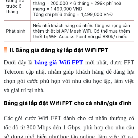
Đóng trả
tháng = 200.000 x 6 tháng + 299k phí hoà
trước 6
mạng = 1,499,000 VNĐ
tháng
Tổng chi phí 6 tháng = 1,499,000 VNĐ
Nếu nhà khách hàng có nhiều tầng và rộng cần
Phát sinh
thêm thiết bị AP/ Mesh WiFi. Có thể mua thêm
thiết bị WiFi Access Point với giá 880k/ chiếc
II. Bảng giá đăng ký lắp đặt WiFi FPT
Dưới đây là
bảng giá Wifi FPT
mới nhất, được FPT
Telecom cập nhật nhằm giúp khách hàng dễ dàng lựa
chọn gói cước phù hợp với nhu cầu học tập, làm việc
và giải trí tại nhà.
Bảng giá lắp đặt Wifi FPT cho cá nhân/gia đình
Các gói cước Wifi FPT dành cho cá nhân thường có
tốc độ từ 300 Mbps đến 1 Gbps, phù hợp cho nhu cầu
sử dụng phổ biến như học tập online, làm việc từ xa,