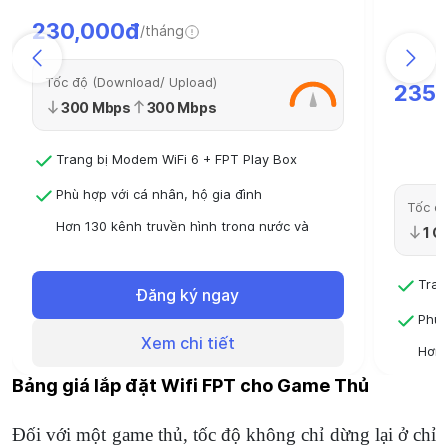
230,000đ
/tháng
Tốc độ (Download/ Upload)
235,
300 Mbps
300 Mbps
Trang bị Modem WiFi 6 + FPT Play Box
Phù hợp với cá nhân, hộ gia đình
Tốc độ
Hơn 130 kênh truyền hình trong nước và
1 G
quốc tế
Đóng 6 tháng sử dụng 6 tháng
Tran
Đăng ký ngay
Đóng 12 tháng - Sử dụng 13 tháng
Phù 
Xem chi tiết
Hơn 
quốc
Bảng giá lắp đặt Wifi FPT cho Game Thủ
Đóng
Đối với một game thủ, tốc độ không chỉ dừng lại ở chỉ
Đóng