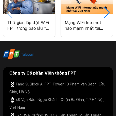
Thời gian lắp đặt WiFi
Mạng WiFi Internet
FPT trong bao lâu ?
nào mạnh nhất tại
Nhanh từ 12h tới 24h
Việt Nam hiện nay
2026
Công ty Cổ phần Viễn thông FPT
Tầng 9, Block A, FPT Tower 10 Phạm Văn Bạch, Cầu
Giấy, Hà Nội
48 Vạn Bảo, Ngọc Khánh, Quận Ba Đình, TP Hà Nội,
Việt Nam
37-39A, đường 19, KCX Tân Thuận, P.Tân Thuận