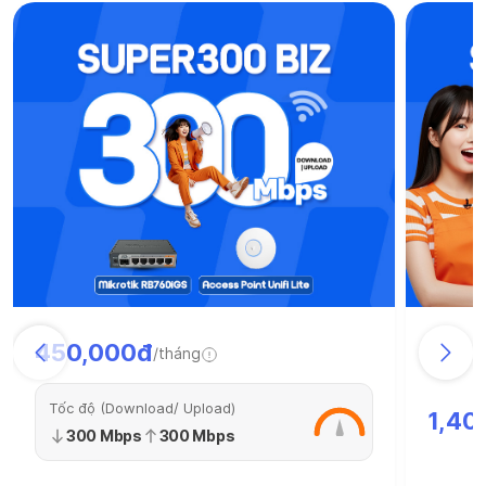
450,000đ
/tháng
Tốc độ (Download/ Upload)
1,40
300 Mbps
300 Mbps