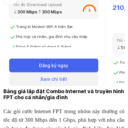
Tốc độ (Download/ Upload)
210,
300 Mbps
300 Mbps
Trang bị Modem WiFi 6 hiện đại
Phù hợp cá nhân, gia đình nhu cầu thấp
Tốc độ
Đóng 6 tháng sử dụng 6 tháng
1 G
Đóng 12 tháng - Sử dụng 13 tháng
Tran
Đăng ký ngay
Phù 
Xem chi tiết
Đóng
Bảng giá lắp đặt Combo Internet và truyền hình
Đóng
FPT cho cá nhân/gia đình
Các gói cước Internet FPT trong nhóm này thường có
tốc độ từ 300 Mbps đến 1 Gbps, phù hợp với nhu cầu