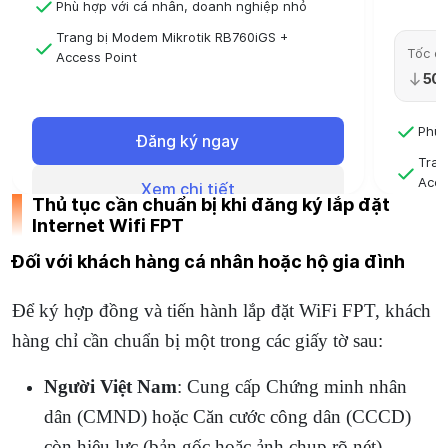
Phù hợp với cá nhân, doanh nghiệp nhỏ
Trang bị Modem Mikrotik RB760iGS +
Tốc độ
Access Point
50
Hỗ trợ kỹ thuật, cskh 24/7 Triển khai trong
ngày
Phù 
Đăng ký ngay
Tran
Acce
Xem chi tiết
Thủ tục cần chuẩn bị khi đăng ký lắp đặt
Hỗ t
Internet Wifi FPT
ngà
Đối với khách hàng cá nhân hoặc hộ gia đình
Để ký hợp đồng và tiến hành lắp đặt WiFi FPT, khách
hàng chỉ cần chuẩn bị một trong các giấy tờ sau:
Người Việt Nam
: Cung cấp Chứng minh nhân
dân (CMND) hoặc Căn cước công dân (CCCD)
còn hiệu lực (bản gốc hoặc ảnh chụp rõ nét).