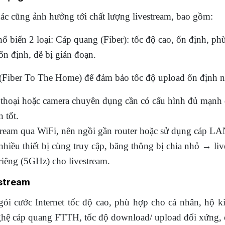
hác cũng ảnh hưởng tới chất lượng livestream, bao gồm:
hổ biến 2 loại: Cáp quang (Fiber): tốc độ cao, ổn định, p
ổn định, dễ bị gián đoạn.
iber To The Home) để đảm bảo tốc độ upload ổn định n
ện thoại hoặc camera chuyên dụng cần có cấu hình đủ mạnh
 tốt.
tream qua WiFi, nên ngồi gần router hoặc sử dụng cáp LAN
iều thiết bị cùng truy cập, băng thông bị chia nhỏ → live
iêng (5GHz) cho livestream.
estream
gói cước Internet tốc độ cao, phù hợp cho cá nhân, hộ
ghệ cáp quang FTTH, tốc độ download/ upload đối xứng, ổn 