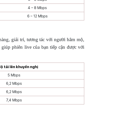
4 – 8 Mbps
6 – 12 Mbps
àng, giải trí, tương tác với người hâm mộ,
t giúp phiên live của bạn tiếp cận được với
ộ tải lên khuyến nghị
5 Mbps
6,2 Mbps
6,2 Mbps
7,4 Mbps