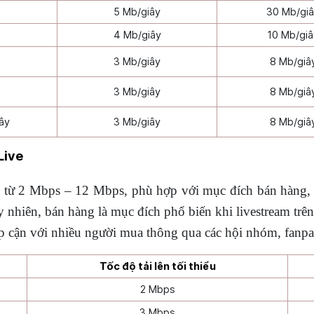
5 Mb/giây
30 Mb/gi
4 Mb/giây
10 Mb/giâ
3 Mb/giây
8 Mb/giâ
3 Mb/giây
8 Mb/giâ
ây
3 Mb/giây
8 Mb/giâ
Live
từ 2 Mbps – 12 Mbps, phù hợp với mục đích bán hàng, chi
hiên, bán hàng là mục đích phổ biến khi livestream trên 
p cận với nhiều người mua thông qua các hội nhóm, fanpa
Tốc độ tải lên tối thiểu
2 Mbps
3 Mbps