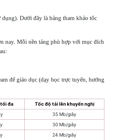
sử dụng). Dưới đây là bảng tham khảo tốc
ện nay. Mỗi nền tảng phù hợp với mục đích
au:
eam để giáo dục (dạy học trực tuyến, hướng
 tối đa
Tốc độ tải lên khuyến nghị
ây
35 Mb/giây
ây
30 Mb/giây
ây
24 Mb/giây