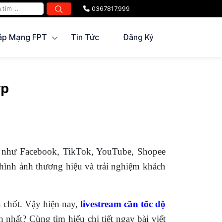
0367817.999
ắp Mạng FPT
Tin Tức
Đăng Ký
ợp
ảng như Facebook, TikTok, YouTube, Shopee
 hình ảnh thương hiệu và trải nghiệm khách
n chốt. Vậy hiện nay,
livestream cần tốc độ
hất? Cùng tìm hiểu chi tiết ngay bài viết