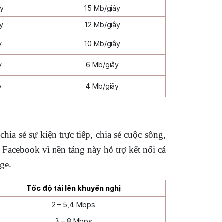
ây
15 Mb/giây
y
12 Mb/giây
y
10 Mb/giây
y
6 Mb/giây
y
4 Mb/giây
a sẻ sự kiện trực tiếp, chia sẻ cuộc sống,
Facebook vì nền tảng này hỗ trợ kết nối cá
ge.
Tốc độ tải lên khuyến nghị
2 – 5,4 Mbps
3 – 8 Mbps