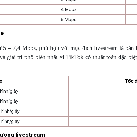
4 Mbps
6 Mbps
ve
 5 – 7,4 Mbps, phù hợp với mục đích livestream là bán h
à giải trí phổ biến nhất vì TikTok có thuật toán đặc biệ
eo
Tốc đ
hình/giây
hình/giây
hình/giây
hình/giây
lượng livestream