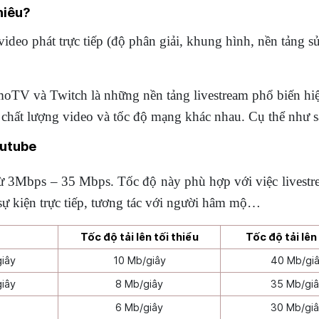
hiêu?
video phát trực tiếp (độ phân giải, khung hình, nền tảng 
moTV và Twitch là những nền tảng livestream phổ biến hi
 chất lượng video và tốc độ mạng khác nhau. Cụ thể như s
outube
ừ 3Mbps – 35 Mbps. Tốc độ này phù hợp với việc livestr
ự kiện trực tiếp, tương tác với người hâm mộ…
Tốc độ tải lên tối thiểu
Tốc độ tải lên
iây
10 Mb/giây
40 Mb/gi
iây
8 Mb/giây
35 Mb/gi
6 Mb/giây
30 Mb/gi