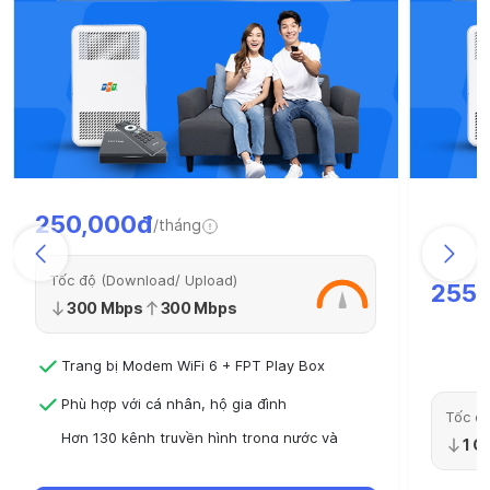
250,000đ
/tháng
Tốc độ (Download/ Upload)
255,
300 Mbps
300 Mbps
Trang bị Modem WiFi 6 + FPT Play Box
Phù hợp với cá nhân, hộ gia đình
Tốc độ
Hơn 130 kênh truyền hình trong nước và
1 G
quốc tế