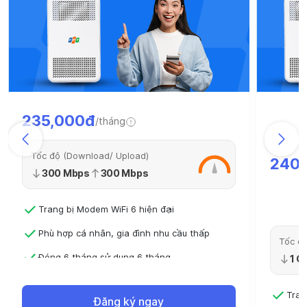
235,000đ
/tháng
Tốc độ (Download/ Upload)
240
300 Mbps
300 Mbps
Trang bị Modem WiFi 6 hiện đại
Phù hợp cá nhân, gia đình nhu cầu thấp
Tốc độ
Đóng 6 tháng sử dụng 6 tháng
1 G
Đóng 12 tháng - Sử dụng 13 tháng
Tran
Đăng ký ngay