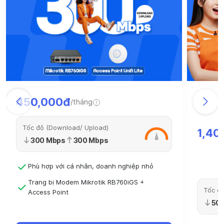
450,000đ
/tháng
Tốc độ (Download/ Upload)
1,40
300 Mbps
300 Mbps
Phù hợp với cá nhân, doanh nghiệp nhỏ
Trang bị Modem Mikrotik RB760iGS +
Tốc độ
Access Point
50
Hỗ trợ kỹ thuật, cskh 24/7 Triển khai trong
ngày