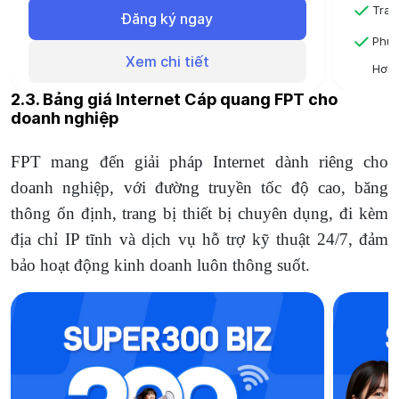
Đóng 6 tháng sử dụng 6 tháng
Tran
Đăng ký ngay
Đóng 12 tháng - Sử dụng 13 tháng
Phù 
Xem chi tiết
Hơn 
quốc
2.3. Bảng giá Internet Cáp quang FPT cho
Đóng
doanh nghiệp
Đóng
FPT mang đến giải pháp Internet dành riêng cho
doanh nghiệp, với đường truyền tốc độ cao, băng
thông ổn định, trang bị thiết bị chuyên dụng, đi kèm
địa chỉ IP tĩnh và dịch vụ hỗ trợ kỹ thuật 24/7, đảm
bảo hoạt động kinh doanh luôn thông suốt.