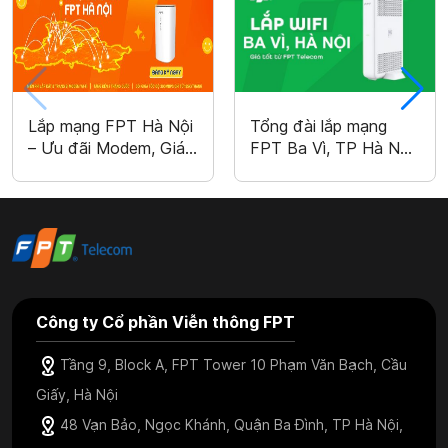
Lắp mạng FPT Hà Nội
Tổng đài lắp mạng
– Ưu đãi Modem, Giá
FPT Ba Vì, TP Hà Nội
chỉ 195k
– Miễn phí WiFi 6, Tặng
cước
Công ty Cổ phần Viễn thông FPT
Tầng 9, Block A, FPT Tower 10 Phạm Văn Bạch, Cầu
Giấy, Hà Nội
48 Vạn Bảo, Ngọc Khánh, Quận Ba Đình, TP Hà Nội,