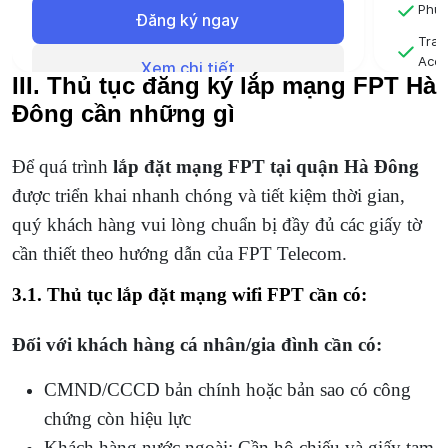
Phù 
Đăng ký ngay
Tran
Acce
Xem chi tiết
III. Thủ tục đăng ký lắp mạng FPT Hà
Hỗ t
Đông cần những gì
ngà
Để quá trình
lắp đặt mạng FPT tại quận Hà Đông
được triển khai nhanh chóng và tiết kiệm thời gian,
quý khách hàng vui lòng chuẩn bị đầy đủ các giấy tờ
cần thiết theo hướng dẫn của FPT Telecom.
3.1. Thủ tục lắp đặt mạng wifi FPT cần có:
Đối với khách hàng cá nhân/gia đình cần có:
CMND/CCCD bản chính hoặc bản sao có công
chứng còn hiệu lực
Khách hàng nước ngoài: Cần hộ chiếu và giấy tạm