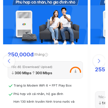
250,000đ
/tháng
Tốc độ (Download/ Upload)
255,
300 Mbps
300 Mbps
Trang bị Modem WiFi 6 + FPT Play Box
Phù hợp với cá nhân, hộ gia đình
Tốc độ
Hơn 130 kênh truyền hình trong nước và
1 G
quốc tế