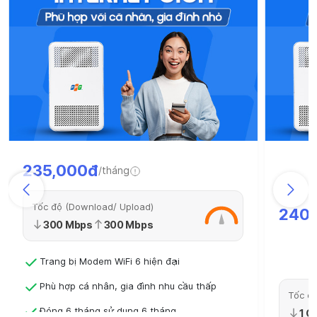
235,000đ
/tháng
Tốc độ (Download/ Upload)
240
300 Mbps
300 Mbps
Trang bị Modem WiFi 6 hiện đại
Phù hợp cá nhân, gia đình nhu cầu thấp
Tốc độ
Đóng 6 tháng sử dụng 6 tháng
1 G