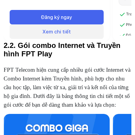
Đóng 12 tháng - Sử dụng 13 tháng
Tran
Đăng ký ngay
Phù 
Xem chi tiết
Đóng
2.2. Gói combo Internet và Truyền
Đóng
hình FPT Play
FPT Telecom hiện cung cấp nhiều gói cước Internet và
Combo Internet kèm Truyền hình, phù hợp cho nhu
cầu học tập, làm việc từ xa, giải trí và kết nối của từng
hộ gia đình. Dưới đây là bảng thông tin chi tiết một số
gói cước để bạn dễ dàng tham khảo và lựa chọn: