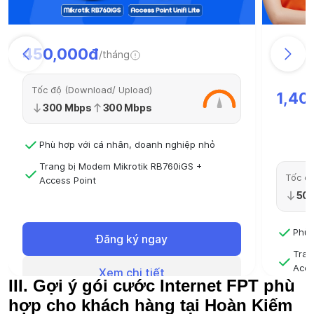
450,000đ
/tháng
Tốc độ (Download/ Upload)
1,40
300 Mbps
300 Mbps
Phù hợp với cá nhân, doanh nghiệp nhỏ
Trang bị Modem Mikrotik RB760iGS +
Tốc độ
Access Point
50
Hỗ trợ kỹ thuật, cskh 24/7 Triển khai trong
ngày
Phù 
Đăng ký ngay
Tran
Acce
Xem chi tiết
III. Gợi ý gói cước Internet FPT phù
Hỗ t
hợp cho khách hàng tại Hoàn Kiếm
ngà