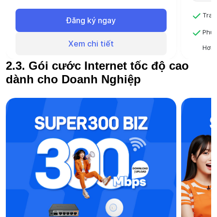
Đóng 6 tháng sử dụng 6 tháng
Tran
Đăng ký ngay
Đóng 12 tháng - Sử dụng 13 tháng
Phù 
Xem chi tiết
Hơn 
quốc
2.3. Gói cước Internet tốc độ cao
Đóng
dành cho Doanh Nghiệp
Đóng