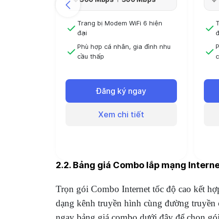
Trang bị Modem WiFi 6 hiện
T
đại
đ
Phù hợp cá nhân, gia đình nhu
P
cầu thấp
c
Đóng 6 tháng sử dụng 6 tháng
Đ
Đóng 12 tháng - Sử dụng 13
Đ
Đăng ký ngay
tháng
Xem chi tiết
2.2. Bảng giá Combo lắp mạng Interne
Trọn gói Combo Internet tốc độ cao kết hợp
dạng kênh truyền hình cùng đường truyền ổ
ngay bảng giá combo dưới đây để chọn gói