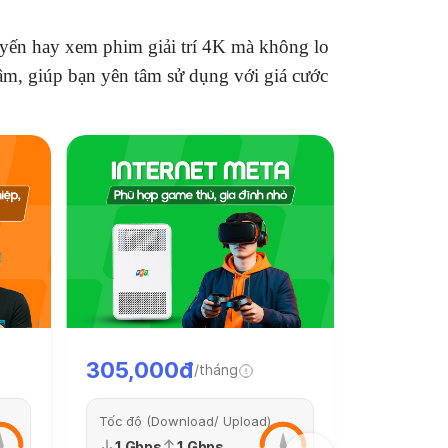
 tuyến hay xem phim giải trí 4K mà không lo
âm, giúp bạn yên tâm sử dụng với giá cước
305,000đ
/tháng
Tốc độ (Download/ Upload)
220,0
1 Gbps
1 Gbps