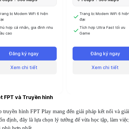
rang bị Modem WiFi 6 hiện
Trang bị Modem WiFi 6 hiệ
ại
đại
hù hợp cá nhân, gia đình nhu
Tích hợp Ultra Fast tối ưu
ầu cao
Game
Phù hợp cá nhân, gia đình 
óng 6 tháng sử dụng 6 tháng
cầu sử dụng cao
óng 12 tháng - Sử dụng 13
Đăng ký ngay
Đăng ký ngay
Đóng 6 tháng sử dụng 6 th
tháng
Đóng 12 tháng - Sử dụng 1
Xem chi tiết
Xem chi tiết
tháng
t FPT và Truyền hình
 truyền hình FPT Play mang đến giải pháp kết nối và giải 
n định, đây là lựa chọn lý tưởng để vừa học tập, làm việ
 phù hợp nhất.