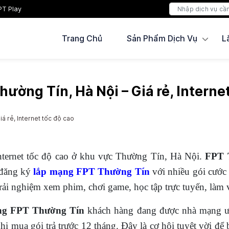
PT Play
Trang Chủ
Sản Phẩm Dịch Vụ
L
ường Tín, Hà Nội – Giá rẻ, Interne
á rẻ, Internet tốc độ cao
nternet tốc độ cao ở khu vực Thường Tín, Hà Nội.
FPT 
g đăng ký
lắp mạng FPT Thường Tín
với nhiều gói cước I
rải nghiệm xem phim, chơi game, học tập trực tuyến, làm 
ng FPT Thường Tín
khách hàng đang được nhà mạng ưu
hi mua gói trả trước 12 tháng. Đây là cơ hội tuyệt vời để 