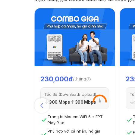
230,000đ
23
/tháng
Tốc độ (Download/ Upload)
Tố
300 Mbps
300 Mbps
Trang bị Modem WiFi 6 + FPT
T
Play Box
P
Phù hợp với cá nhân, hộ gia
P