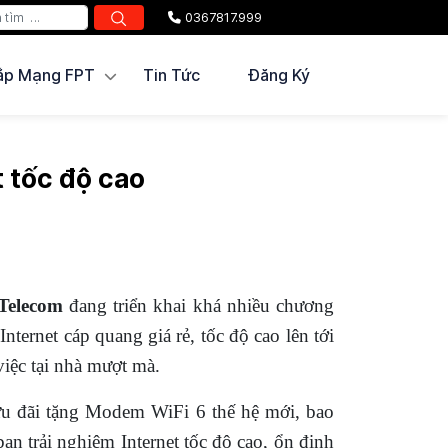
0367817.999
ắp Mạng FPT
Tin Tức
Đăng Ký
t tốc độ cao
Telecom
đang triển khai khá nhiều chương
nternet cáp quang giá rẻ, tốc độ cao lên tới
việc tại nhà mượt mà.
 đãi tặng Modem WiFi 6 thế hệ mới, bao
bạn trải nghiệm Internet tốc độ cao, ổn định