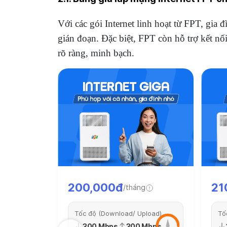
Với các gói Internet linh hoạt từ FPT, gia 
gián đoạn. Đặc biệt, FPT còn hỗ trợ kết n
rõ ràng, minh bạch.
200,000đ
21
/tháng
Tốc độ (Download/ Upload)
Tố
300 Mbps
300 Mbps