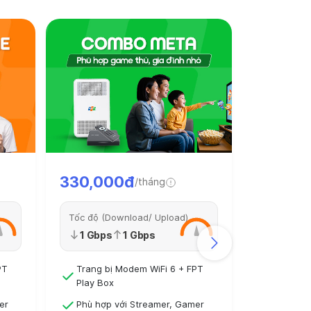
330,000đ
/tháng
Tốc độ (Download/ Upload)
250,0
1 Gbps
1 Gbps
PT
Trang bị Modem WiFi 6 + FPT
Play Box
Tốc độ (D
er
Phù hợp với Streamer, Gamer