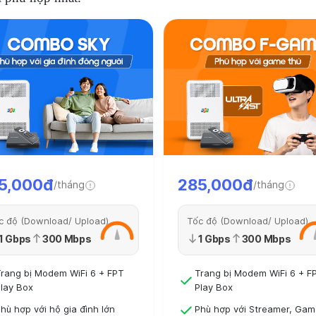
5,000đ
285,000đ
/tháng
/tháng
c độ (Download/ Upload)
Tốc độ (Download/ Upload)
1 Gbps
300 Mbps
1 Gbps
300 Mbps
rang bị Modem WiFi 6 + FPT
Trang bị Modem WiFi 6 + F
lay Box
Play Box
hù hợp với hộ gia đình lớn
Phù hợp với Streamer, Gam