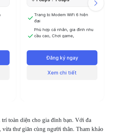
n
Trang bị Modem WiFi 6 hiện
đại
Phù hợp cá nhân, gia đình nhu
Tốc độ (D
cầu cao, Chơi game,
300 M
Livestream
nhu
Đóng 6 tháng sử dụng 6 tháng
Trang bị
Đăng ký ngay
Access P
áng
Đóng 12 tháng - Sử dụng 13
tháng
Phù hợp 
3
Xem chi tiết
nhiều ph
Đóng 6 
Đóng 12 
Đ
tháng
X
trí toàn diện cho gia đình bạn. Với đa
c, vừa thư giãn cùng người thân. Tham khảo