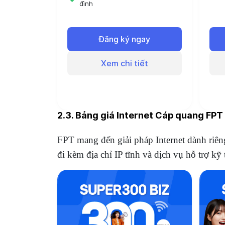
đình
H
Hơn 130 kênh truyền hình
t
trong nước và quốc tế
Đ
Đăng ký ngay
Đóng 6 tháng sử dụng 6 tháng
Đ
Đóng 12 tháng - Sử dụng 13
Xem chi tiết
tháng
2.3. Bảng giá Internet Cáp quang FP
FPT mang đến giải pháp Internet dành riên
đi kèm địa chỉ IP tĩnh và dịch vụ hỗ trợ k