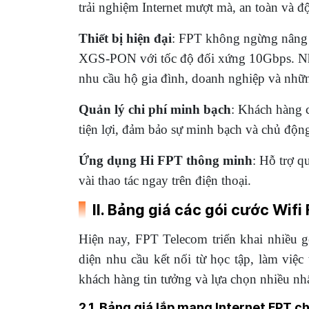
trải nghiệm Internet mượt mà, an toàn và 
Thiết bị hiện đại
: FPT không ngừng nâng c
XGS-PON với tốc độ đối xứng 10Gbps. Nhờ 
nhu cầu hộ gia đình, doanh nghiệp và những
Quản lý chi phí minh bạch
: Khách hàng c
tiện lợi, đảm bảo sự minh bạch và chủ động
Ứng dụng Hi FPT thông minh
: Hỗ trợ q
vài thao tác ngay trên điện thoại.
II. Bảng giá các gói cước Wifi
Hiện nay, FPT Telecom triển khai nhiều g
diện nhu cầu kết nối từ học tập, làm việc 
khách hàng tin tưởng và lựa chọn nhiều nhấ
2.1. Bảng giá lắp mạng Internet FPT c