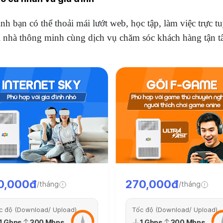
đình bạn có thể thoải mái lướt web, học tập, làm việc trực
ối nhà thông minh cùng dịch vụ chăm sóc khách hàng tận t
0,000đ
270,000đ
/tháng
/tháng
c độ (Download/ Upload)
Tốc độ (Download/ Upload)
1 Gbps
300 Mbps
1 Gbps
300 Mbps