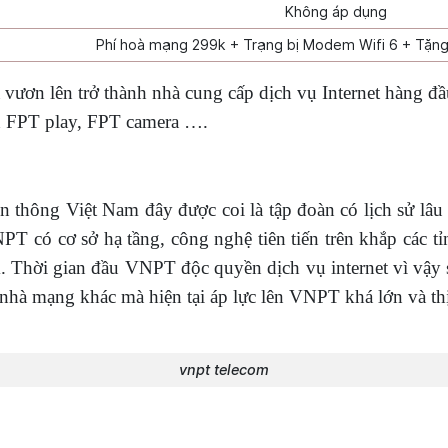
Không áp dụng
Phí hoà mạng 299k + Trạng bị Modem Wifi 6 + Tặng 
ươn lên trở thành nhà cung cấp dịch vụ Internet hàng đầu
h FPT play, FPT camera ….
hông Việt Nam đây được coi là tập đoàn có lịch sử lâu 
NPT có cơ sở hạ tầng, công nghệ tiên tiến trên khắp các t
am. Thời gian đầu VNPT độc quyền dịch vụ internet vì vậ
c nhà mạng khác mà hiện tại áp lực lên VNPT khá lớn và thị
vnpt telecom