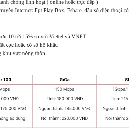
anh chóng linh hoạt ( online hoặc trực tiếp )
uyền Internet: Fpt Play Box, Fshare, đầu số điện thoại cố
hơn 10 tới 15% so với Viettel và VNPT
ặt cọc hoặc có sổ hộ khẩu
ng khu vực nông thôn
r 100
GiGa
S
 Mbps
150 Mbps
1Gbps/
5.000 VNĐ
Tỉnh: 180.000 VNĐ
Tỉnh: 21
: 175.000 VNĐ
Ngoại thành: 185.000 VNĐ
Ngoại thành:
Không áp dụng
Nội thành: 220.000 VNĐ
Nội thành: 